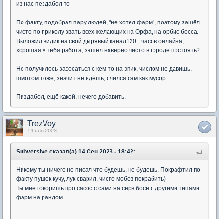
из нас пездабол то
По факту, подобрал пару людей, "не хотел фарм", поэтому зашёл
чисто по приколу звать всех желающих на Орфа, на орбис босса.
Выложил видик на свой дырявый канал120+ часов онлайна,
хорошая у тебя работа, зашёл наверно чисто в городе постоять?
Не получилось засосаться с кем-то на эпик, числом не давишь,
шмотом тоже, значит не идёшь, слился сам как мусор
Пиздабол, ещё какой, нечего добавить.
TrezVoy
14 сен 2023
Subversive сказал(а) 14 Сен 2023 - 18:42:
Никому ты ничего не писал что будешь, не будешь. Покрафтил по
факту пушек кучу, лук сварил, чисто мобов покрабить)
Ты мне говоришь про сасос с сами на серв босе с другими типами
фарм на рандом