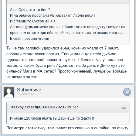
А на Орфа кто-то бил ?
И на орбисе проспали РБ как так от 7 соло ребят
И с таким то бустом ай я я
А в понедельник меня уже и не било так что не надо тут пиздет на
прошлом старте про ебали в большинстве так не пездели как щас
В себя поверил что-ли
Ты чё там головой ударился ебан, конечно упали от 7 ребят,
собрали стадо луков против. Специально для тебя дыбила
одноклеточного ещё пояснять нужно, 7 больше 5, лук сильнее
магов. О каком бусте речь? Драк сет на 3й день и Дино лук это
сильно? Маги в МА сетах? Просто конченный, лучше бы вообще
не пиздел за это
Subversive
15 сен 2023
TrezVoy сказал(а) 14 Сен 2023 - 19:51:
И какие 120 часов ебать ты даун ещё по факту 0
Посмотри статистику, там пишет кто сколько в онлайне, по факту