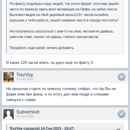
По факту, подобрал пару людей, "не хотел фарм", поэтому зашёл
чисто по приколу звать всех желающих на Орфа, на орбис босса.
Выложил видик на свой дырявый канал120+ часов онлайна,
хорошая у тебя работа, зашёл наверно чисто в городе постоять?
Не получилось засосаться с кем-то на эпик, числом не давишь,
шмотом тоже, значит не идёшь, слился сам как мусор
Пиздабол, ещё какой, нечего добавить.
И какие 120 часов ебать ты даун ещё по факту 0
TrezVoy
14 сен 2023
На прошлом старте по приколу солянку собрал, что бы Вы не
фарм епик без фана, а по итогу дал вам пизди и слезами
ливнули с серва
Subversive
15 сен 2023
TrezVoy сказал(а) 14 Сен 2023 - 19:47: