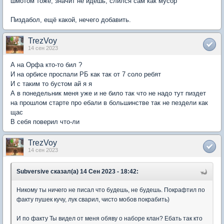
шмотом тоже, значит не идёшь, слился сам как мусор
Пиздабол, ещё какой, нечего добавить.
TrezVoy
14 сен 2023
А на Орфа кто-то бил ?
И на орбисе проспали РБ как так от 7 соло ребят
И с таким то бустом ай я я
А в понедельник меня уже и не било так что не надо тут пиздет
на прошлом старте про ебали в большинстве так не пездели как
щас
В себя поверил что-ли
TrezVoy
14 сен 2023
Subversive сказал(а) 14 Сен 2023 - 18:42:
Никому ты ничего не писал что будешь, не будешь. Покрафтил по
факту пушек кучу, лук сварил, чисто мобов покрабить)
И по факту Ты видел от меня обяву о наборе клан? Ебать так кто