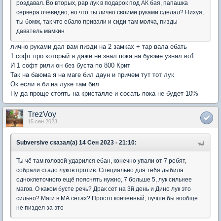
роздавал. Во вторых, рар лук в подарок под АК бая, папашка
сервера очевидно, но что ты лично своими руками сделал? Нихуя,
ты бомж, так что ебало привали и сиди там молча, пизды
даватель мамкин
лично руками дал вам пизди на 2 замках + тар вала ебать
1 софт про который я даже не знал пока на буюме узнал во1
И 1 софт рили он без буста по 800 Крит
Так на баюма я на маге бил даун и причем тут тот лук
Ок если я би на луке там бил
Ну да проще стоять на кристалле и сосать пока не будет 10%
TrezVoy
15 сен 2023
Subversive сказал(а) 14 Сен 2023 - 21:10:
Ты чё там головой ударился ебан, конечно упали от 7 ребят,
собрали стадо луков против. Специально для тебя дыбила
одноклеточного ещё пояснять нужно, 7 больше 5, лук сильнее
магов. О каком бусте речь? Драк сет на 3й день и Дино лук это
сильно? Маги в МА сетах? Просто конченный, лучше бы вообще
не пиздел за это