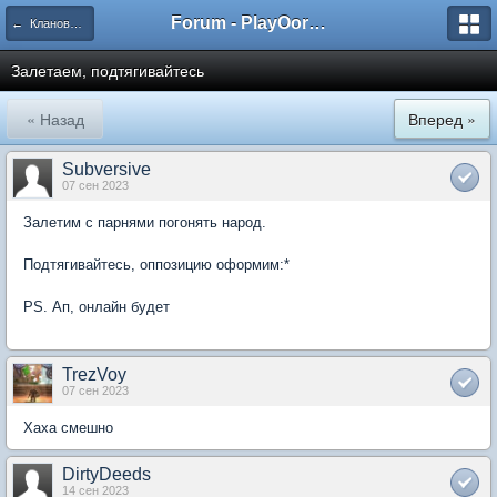
Forum - PlayOorbis.net
← Клановый раздел / Clans
Залетаем, подтягивайтесь
« Назад
Вперед »
Subversive
07 сен 2023
Залетим с парнями погонять народ.
Подтягивайтесь, оппозицию оформим:*
PS. Ап, онлайн будет
TrezVoy
07 сен 2023
Хаха смешно
DirtyDeeds
14 сен 2023