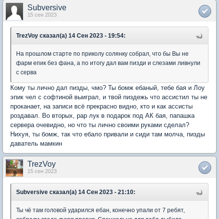
Subversive
15 сен 2023
TrezVoy сказал(а) 14 Сен 2023 - 19:54:
На прошлом старте по приколу солянку собрал, что бы Вы не
фарм епик без фана, а по итогу дал вам пизди и слезами ливнули
с серва
Кому ты лично дал пизды, чмо? Ты бомж ебаный, тебе бая и Лоу
эпик чел с софтиной выиграл, и твой пиздежь что ассистил ты не
проканает, на записи всё прекрасно видно, кто и как ассисты
роздавал. Во вторых, рар лук в подарок под АК бая, папашка
сервера очевидно, но что ты лично своими руками сделал?
Нихуя, ты бомж, так что ебало привали и сиди там молча, пизды
даватель мамкин
TrezVoy
15 сен 2023
Subversive сказал(а) 14 Сен 2023 - 21:10:
Ты чё там головой ударился ебан, конечно упали от 7 ребят,