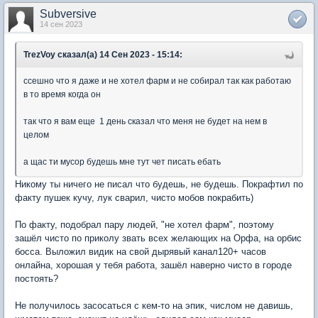
Subversive
14 сен 2023
TrezVoy сказал(а) 14 Сен 2023 - 15:14:
ссешно что я даже и не хотел фарм и не собирал так как работаю
в то время когда он
так что я вам еще 1 день сказал что меня не будет на нем в
целом
а щас ти мусор будешь мне тут чет писать ебать
Никому ты ничего не писал что будешь, не будешь. Покрафтил по
факту пушек кучу, лук сварил, чисто мобов покрабить)
По факту, подобрал пару людей, "не хотел фарм", поэтому
зашёл чисто по приколу звать всех желающих на Орфа, на орбис
босса. Выложил видик на свой дырявый канал120+ часов
онлайна, хорошая у тебя работа, зашёл наверно чисто в городе
постоять?
Не получилось засосаться с кем-то на эпик, числом не давишь,