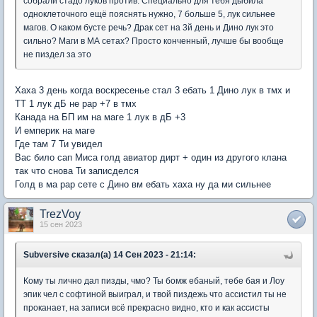
собрали стадо луков против. Специально для тебя дыбила
одноклеточного ещё пояснять нужно, 7 больше 5, лук сильнее
магов. О каком бусте речь? Драк сет на 3й день и Дино лук это
сильно? Маги в МА сетах? Просто конченный, лучше бы вообще
не пиздел за это
Хаха 3 день когда воскресенье стал 3 ебать 1 Дино лук в тмх и
ТТ 1 лук дБ не рар +7 в тмх
Канада на БП им на маге 1 лук в дБ +3
И емперик на маге
Где там 7 Ти увидел
Вас било сап Миса голд авиатор дирт + один из другого клана
так что снова Ти записделся
Голд в ма рар сете с Дино вм ебать хаха ну да ми сильнее
TrezVoy
15 сен 2023
Subversive сказал(а) 14 Сен 2023 - 21:14:
Кому ты лично дал пизды, чмо? Ты бомж ебаный, тебе бая и Лоу
эпик чел с софтиной выиграл, и твой пиздежь что ассистил ты не
проканает, на записи всё прекрасно видно, кто и как ассисты