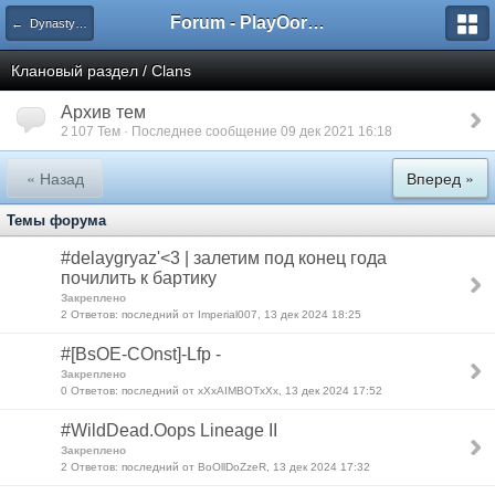
Forum - PlayOorbis.net
← Dynasty Multicraft x101 - Новый сезон 10 Июля 2026 г. в 20:00 GMT +3 / Opening on July 10 at 20:00 GMT +3
Клановый раздел / Clans
Архив тем
2 107 Тем · Последнее сообщение 09 дек 2021 16:18
« Назад
Вперед »
Темы форума
#delaygryaz'<3 | залетим под конец года
почилить к бартику
Закреплено
2 Ответов: последний от Imperial007, 13 дек 2024 18:25
#[BsOE-COnst]-Lfp -
Закреплено
0 Ответов: последний от xXxAIMBOTxXx, 13 дек 2024 17:52
#WildDead.Oops Lineage II
Закреплено
2 Ответов: последний от BoOllDoZzeR, 13 дек 2024 17:32