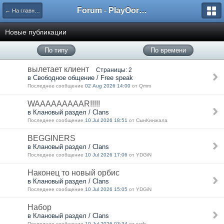
Forum - PlayOorbis.net
← На главную
Новые публикации
По типу
По времени
вылетает клиент
Страницы: 2
в Свободное общение / Free speak
Последнее сообщение
02 Aug 2026 14:00
от Qmm
WAAAAAAAAAR!!!!!
в Клановый раздел / Clans
Последнее сообщение
10 Jul 2026 18:51
от СынКинжала
BEGGINERS
в Клановый раздел / Clans
Последнее сообщение
10 Jul 2026 17:06
от YDGiN
Наконец то новый орбис
в Клановый раздел / Clans
Последнее сообщение
10 Jul 2026 15:05
от YDGiN
Набор
в Клановый раздел / Clans
Последнее сообщение
10 Jul 2026 03:34
от scrfc