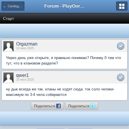
Forum - PlayOorbis.net
← Свободное общение / Free speak
Старт
Orgazman
10 июл 2025
Через день уже открыте, я правиьно понимаю? Почему 0 тем что
тут, что в клановом разделе?
qwer1
10 июл 2025
ну дык всегда же так. кланы не ходят сюда. ток соло челики-
максимум по 3-4 чела собираются
Поделиться
Поделиться