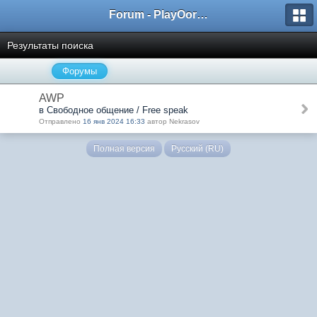
Forum - PlayOorbis.net
Результаты поиска
Форумы
AWP
в Свободное общение / Free speak
Отправлено
16 янв 2024 16:33
автор Nekrasov
Полная версия
Русский (RU)