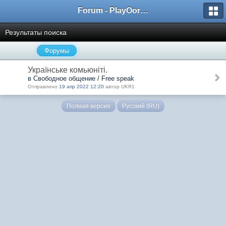
Forum - PlayOorbis.net
Результаты поиска
Форумы
Українське комьюніті.
в Свободное общение / Free speak
Отправлено
19 апр 2022 12:20
автор UKR1
Полная версия
Русский (RU)