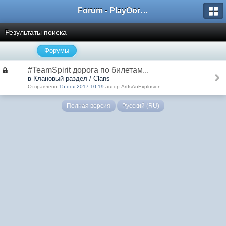
Forum - PlayOorbis.net
Результаты поиска
Форумы
#TeamSpirit дорога по билетам...
в Клановый раздел / Clans
Отправлено
15 ноя 2017 10:19
автор ArtIsAnExplosion
Полная версия
Русский (RU)