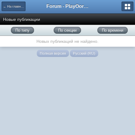
Forum - PlayOorbis.net
← На главную
Новые публикации
По типу
По секции
По времени
Новых публикаций не найдено.
Полная версия
Русский (RU)