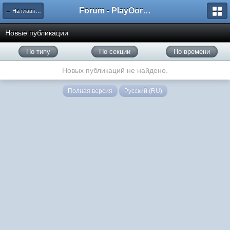
Forum - PlayOorbis.net
← На главную
Новые публикации
По типу
По секции
По времени
Новых публикаций не найдено.
Полная версия
Русский (RU)