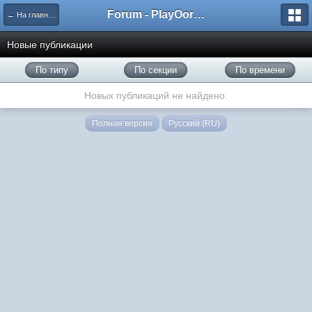
Forum - PlayOorbis.net
← На главную
Новые публикации
По типу
По секции
По времени
Новых публикаций не найдено.
Полная версия
Русский (RU)