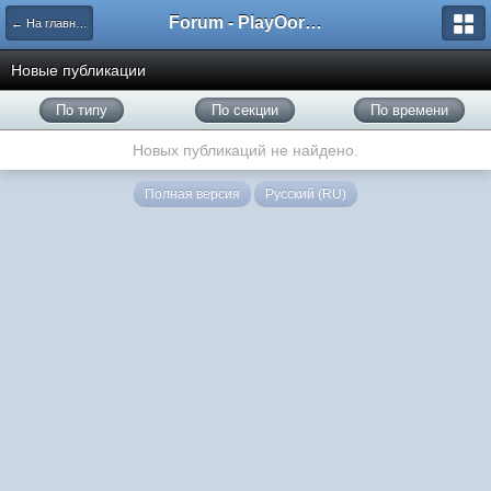
Forum - PlayOorbis.net
← На главную
Новые публикации
По типу
По секции
По времени
Новых публикаций не найдено.
Полная версия
Русский (RU)