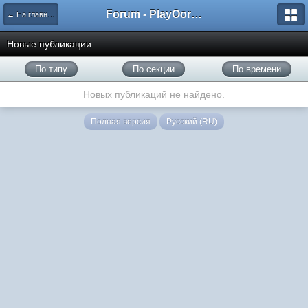
Forum - PlayOorbis.net
← На главную
Новые публикации
По типу
По секции
По времени
Новых публикаций не найдено.
Полная версия
Русский (RU)