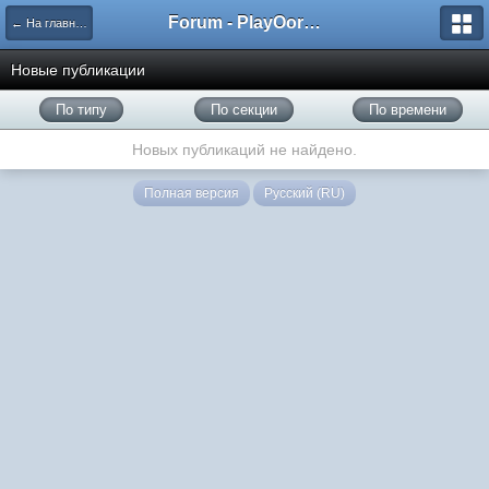
Forum - PlayOorbis.net
← На главную
Новые публикации
По типу
По секции
По времени
Новых публикаций не найдено.
Полная версия
Русский (RU)