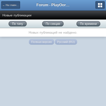
Forum - PlayOorbis.net
← На главную
Новые публикации
По типу
По секции
По времени
Новых публикаций не найдено.
Полная версия
Русский (RU)