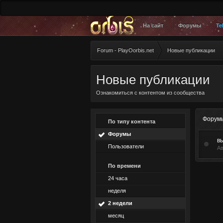
На сайт
Форумы
Te
Forum - PlayOorbis.net
Новые публикации
Новые публикации
Ознакомиться с контентом из сообщества
Форум
По типу контента
Форумы
в
Пользователи
А
По времени
24 часа
неделя
2 недели
месяц