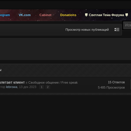
legram
VK.com
Cabinet
Donations
Светлая Тема Форума
Просмотр новых публикаций
ы
ылетает клиент
15 Ответов
в
Свободное общение / Free speak
втор
lebrowa
, 13 дек 2023
1
2
5 485 Просмотров