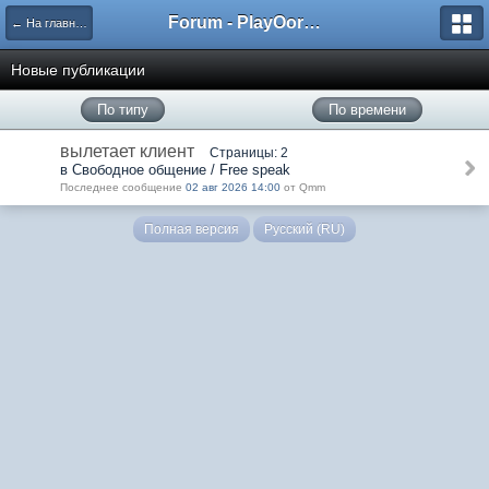
Forum - PlayOorbis.net
← На главную
Новые публикации
По типу
По времени
вылетает клиент
Страницы: 2
в Свободное общение / Free speak
Последнее сообщение
02 авг 2026 14:00
от Qmm
Полная версия
Русский (RU)