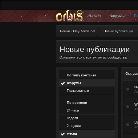
На сайт
Форумы
Te
Forum - PlayOorbis.net
Новые публикации
Новые публикации
Ознакомиться с контентом из сообщества
Форум
По типу контента
Форумы
в
Пользователи
А
По времени
W
А
24 часа
неделя
B
2 недели
А
месяц