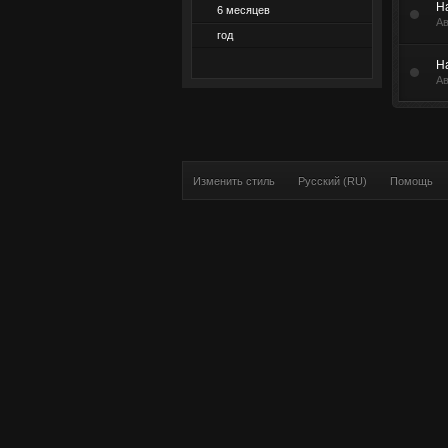
Н
6 месяцев
А
год
Н
А
Изменить стиль
Русский (RU)
Помощь