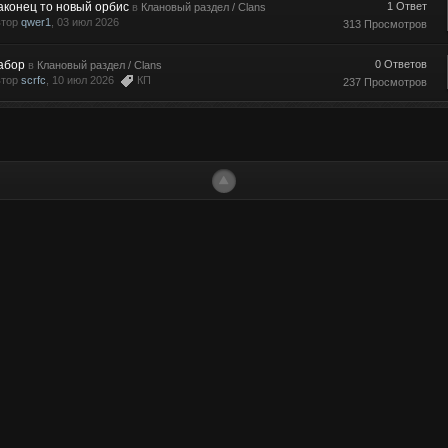
аконец то новый орбис
1 Ответ
в
Клановый раздел / Clans
втор
qwer1
, 03 июл 2026
313 Просмотров
абор
0 Ответов
в
Клановый раздел / Clans
втор
scrfc
, 10 июл 2026
КП
237 Просмотров