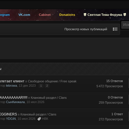
legram
VK.com
Cabinet
Donations
Светлая Тема Форума
Просмотр новых публикаций
ы
ылетает клиент
15 Ответов
в
Свободное общение / Free speak
втор
lebrowa
, 13 дек 2023
1
2
5 472 Просмотров
AAAAAAAAAR!!!!!
0 Ответов
в
Клановый раздел / Clans
втор
СынКинжала
, 10 июл 2026
259 Просмотров
EGGINERS
1 Ответ
в
Клановый раздел / Clans
втор
YDGiN
, 10 июл 2026
НВК
272 Просмотров