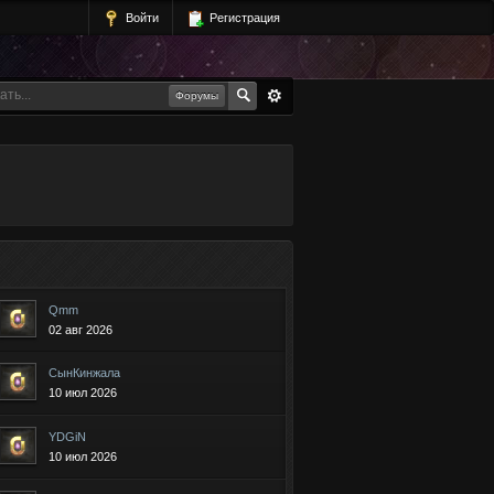
Войти
Регистрация
Форумы
Qmm
02 авг 2026
СынКинжала
10 июл 2026
YDGiN
10 июл 2026