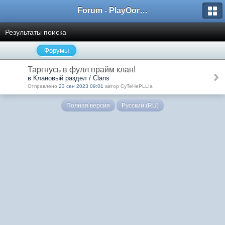
Forum - PlayOorbis.net
Результаты поиска
Форумы
Таргнусь в фулл прайм клан!
в Клановый раздел / Clans
Отправлено
23 сен 2023 09:01
автор CyTeHePLLIa
Полная версия
Русский (RU)