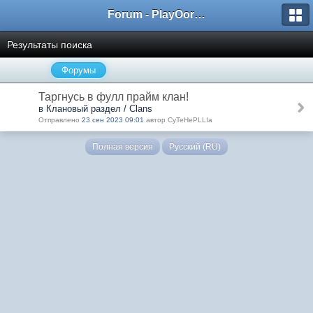
Forum - PlayOorbis.net
Результаты поиска
Форумы
Таргнусь в фулл прайм клан!
в Клановый раздел / Clans
Отправлено
23 сен 2023 09:01
автор CyTeHePLLIa
Полная версия
Русский (RU)