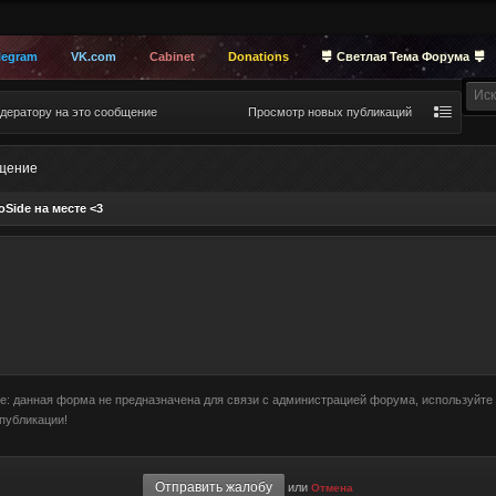
legram
VK.com
Cabinet
Donations
Светлая Тема Форума
дератору на это сообщение
Просмотр новых публикаций
бщение
Side на месте <3
е: данная форма не предназначена для связи с администрацией форума, используйте
публикации!
или
Отмена