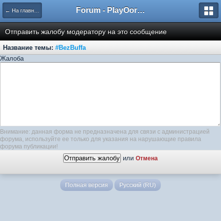
Forum - PlayOorbis.net
← На главную
Отправить жалобу модератору на это сообщение
Название темы:
#BezBuffa
Жалоба
Внимание: данная форма не предназначена для связи с администрацией
форума, используйте ее только для указания на нарушающие правила
форума публикации!
или
Отмена
Полная версия
Русский (RU)