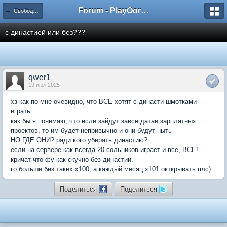
Forum - PlayOorbis.net
← Свободное общение / Free speak
с династией или без???
qwer1
19 июл 2025
хз как по мне очевидно, что ВСЕ хотят с династи шмотками
играть.
как бы я понимаю, что если зайдут завсегдатаи зарплатных
проектов, то им будет непривычно и они будут ныть
НО ГДЕ ОНИ? ради кого убирать династию?
если на сервере как всегда 20 сольников играет и все, ВСЕ!
кричат что фу как скучно без династии.
го больше без таких х100, а каждый месяц х101 окткрывать плс)
Поделиться
Поделиться