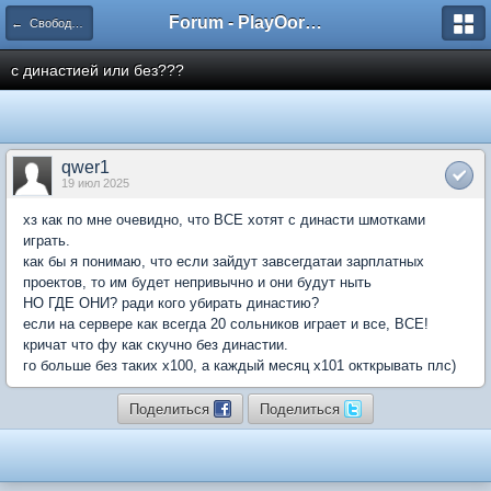
Forum - PlayOorbis.net
← Свободное общение / Free speak
с династией или без???
qwer1
19 июл 2025
хз как по мне очевидно, что ВСЕ хотят с династи шмотками
играть.
как бы я понимаю, что если зайдут завсегдатаи зарплатных
проектов, то им будет непривычно и они будут ныть
НО ГДЕ ОНИ? ради кого убирать династию?
если на сервере как всегда 20 сольников играет и все, ВСЕ!
кричат что фу как скучно без династии.
го больше без таких х100, а каждый месяц х101 окткрывать плс)
Поделиться
Поделиться