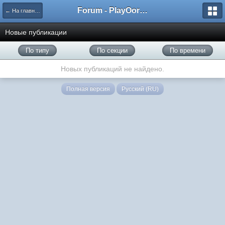
Forum - PlayOorbis.net
← На главную
Новые публикации
По типу
По секции
По времени
Новых публикаций не найдено.
Полная версия
Русский (RU)