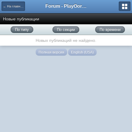
Forum - PlayOorbis.net
← На главную
Новые публикации
По типу
По секции
По времени
Новых публикаций не найдено.
Полная версия
English (USA)