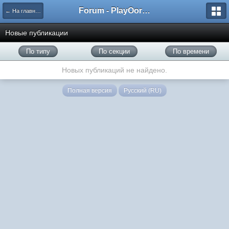
Forum - PlayOorbis.net
← На главную
Новые публикации
По типу
По секции
По времени
Новых публикаций не найдено.
Полная версия
Русский (RU)