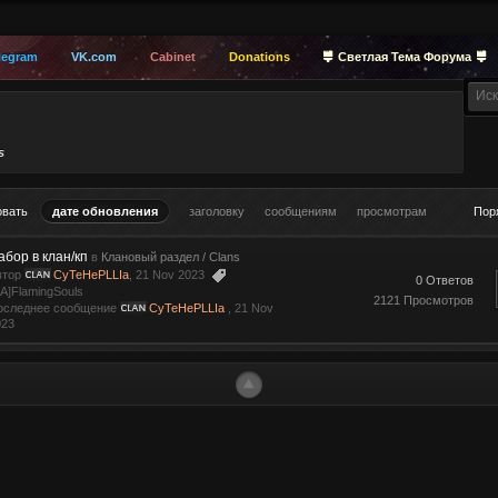
legram
VK.com
Cabinet
Donations
Светлая Тема Форума
s
овать
дате обновления
заголовку
сообщениям
просмотрам
Пор
абор в клан/кп
в
Клановый раздел / Clans
втор
CyTeHePLLIa
, 21 Nov 2023
0 Ответов
A]FlamingSouls
2121 Просмотров
оследнее сообщение
CyTeHePLLIa
,
21 Nov
023