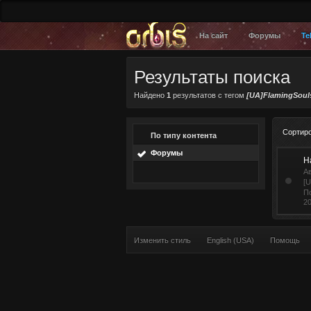
На сайт
Форумы
Te
Результаты поиска
Найдено
1
результатов с тегом
[UA]FlamingSoul
Сортир
По типу контента
Форумы
Н
А
[U
П
2
Изменить стиль
English (USA)
Помощь