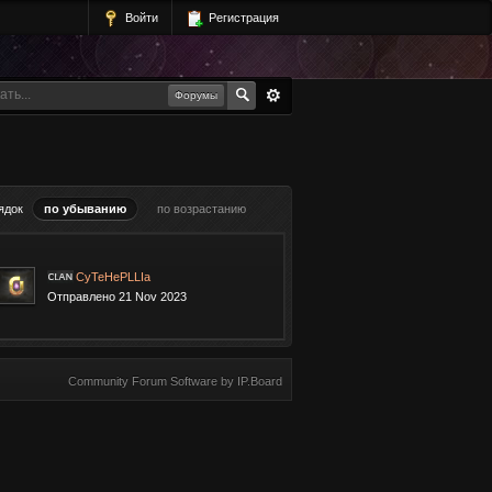
Войти
Регистрация
Форумы
ядок
по убыванию
по возрастанию
CyTeHePLLIa
Отправлено 21 Nov 2023
Community Forum Software by IP.Board