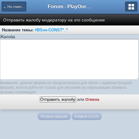
Forum - PlayOorbis.net
← На главную
Отправить жалобу модератору на это сообщение
Название темы:
#BSoe-CONST*_*
Жалоба
Внимание: данная форма не предназначена для связи с администрацией
форума, используйте ее только для указания на нарушающие правила
форума публикации!
или
Отмена
Полная версия
English (USA)