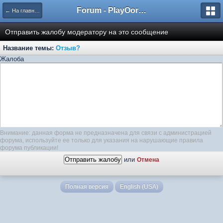
Forum - PlayOorbis.net
← На главную
Отправить жалобу модератору на это сообщение
Название темы:
Отзыв?
Жалоба
Внимание: данная форма не предназначена для связи с администрацией
форума, используйте ее только для указания на нарушающие правила
форума публикации!
или
Отмена
Полная версия
English (USA)