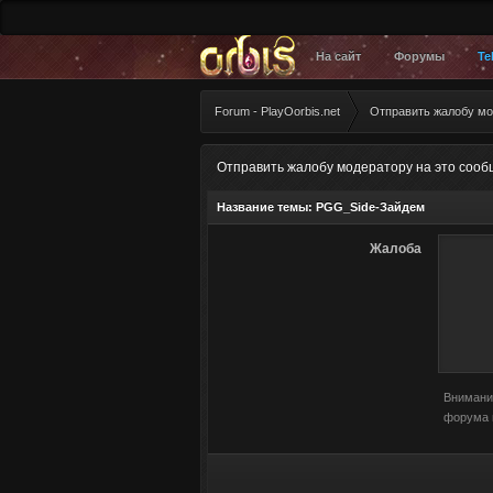
На сайт
Форумы
Te
Forum - PlayOorbis.net
Отправить жалобу мо
Отправить жалобу модератору на это соо
Название темы:
PGG_Side-Зайдем
Жалоба
Внимани
форума 