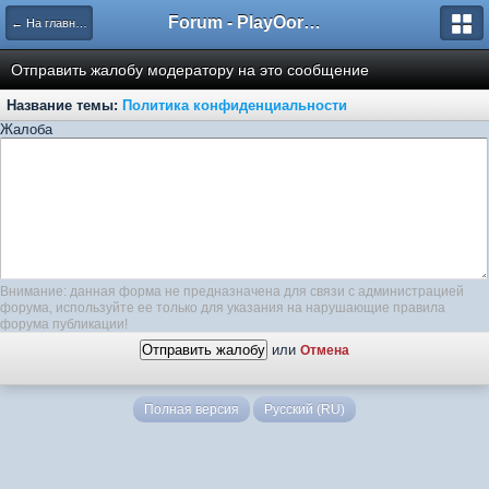
Forum - PlayOorbis.net
← На главную
Отправить жалобу модератору на это сообщение
Название темы:
Политика конфиденциальности
Жалоба
Внимание: данная форма не предназначена для связи с администрацией
форума, используйте ее только для указания на нарушающие правила
форума публикации!
или
Отмена
Полная версия
Русский (RU)